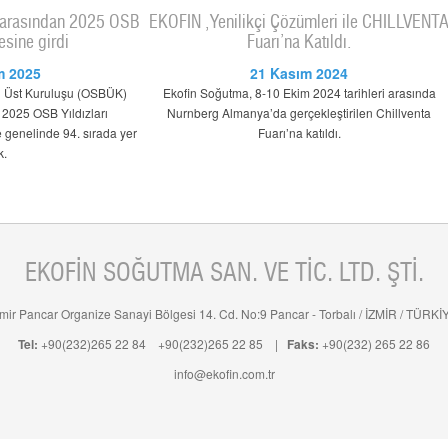
 arasından 2025 OSB
EKOFİN ,Yenilikçi Çözümleri ile CHILLVENT
tesine girdi
Fuarı’na Katıldı.
m 2025
21 Kasım 2024
i Üst Kuruluşu (OSBÜK)
Ekofin Soğutma, 8-10 Ekim 2024 tarihleri arasında
 2025 OSB Yıldızları
Nurnberg Almanya’da gerçekleştirilen Chillventa
 genelinde 94. sırada yer
Fuarı’na katıldı.
k.
EKOFİN SOĞUTMA SAN. VE TİC. LTD. ŞTİ.
zmir Pancar Organize Sanayi Bölgesi 14. Cd. No:9 Pancar - Torbalı / İZMİR / TÜRKİ
Tel:
+90(232)265 22 84
+90(232)265 22 85
|
Faks:
+90(232) 265 22 86
info@ekofin.com.tr